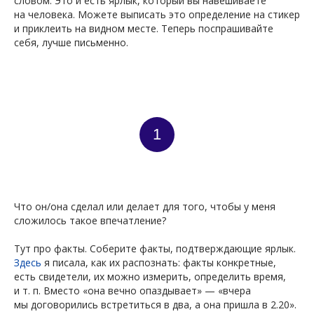
словом. Это и есть ярлык, который вы навешиваете
УГИ
на человека. Можете выписать это определение на стикер
и приклеить на видном месте. Теперь поспрашивайте
себя, лучше письменно.
1
Что он/она сделал или делает для того, чтобы у меня
сложилось такое впечатление?
Тут про факты. Соберите факты, подтверждающие ярлык.
Здесь
я писала, как их распознать: факты конкретные,
есть свидетели, их можно измерить, определить время,
и т. п. Вместо «она вечно опаздывает» — «вчера
мы договорились встретиться в два, а она пришла в 2.20».